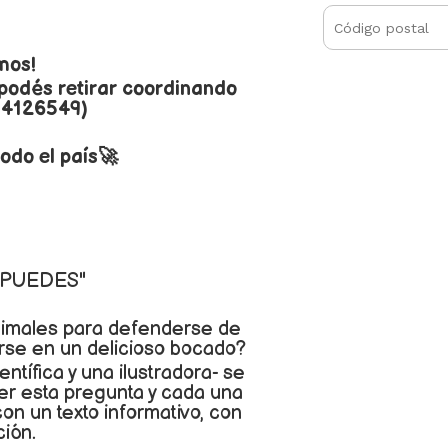
mos!
 podés retirar coordinando
 4126549)
odo el país🚀
 PUEDES"
nimales para defenderse de
rse en un delicioso bocado?
ntífica y una ilustradora- se
er esta pregunta y cada una
on un texto informativo, con
ción.