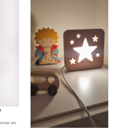
e
uotas sin