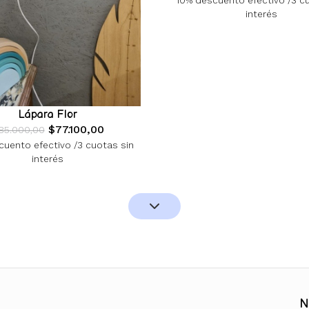
10% descuento efectivo /3 c
interés
Lápara Flor
$77.100,00
85.000,00
uento efectivo /3 cuotas sin
interés
N