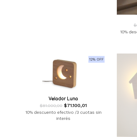
$
10% desc
12% OFF
Velador Luna
$71.100,01
$81.000,00
10% descuento efectivo /3 cuotas sin
interés