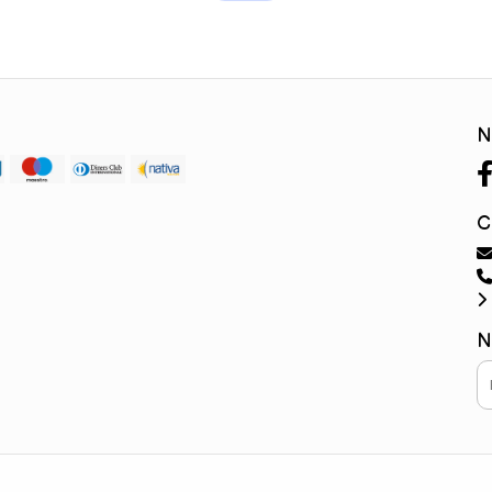
N
C
N