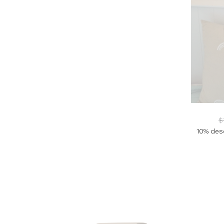
$
10% desc