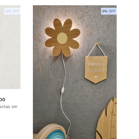
12% OFF
9% OFF
00
uotas sin