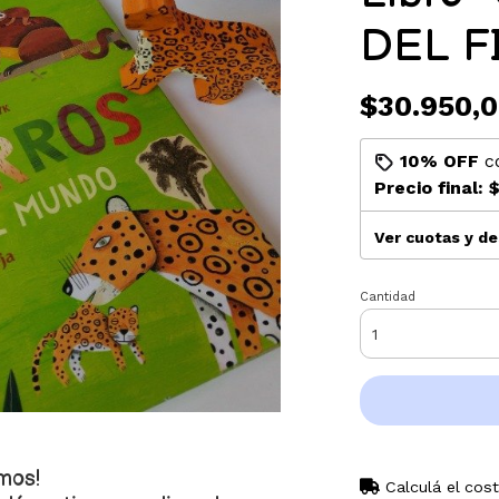
DEL F
$30.950,
10% OFF
c
Precio final:
$
Ver cuotas y d
Cantidad
mos!
Calculá el cos