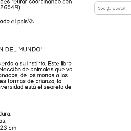
odés retirar coordinando con
126549)
odo el país🚀
IN DEL MUNDO"
rdo a su instinto. Este libro
selección de animales que va
anacos, de los monos a las
es formas de crianza, la
iversidad está el secreto de
dura.
as.
23 cm.