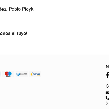
ez, Pablo Picyk.
anos el tuyo!
N
C