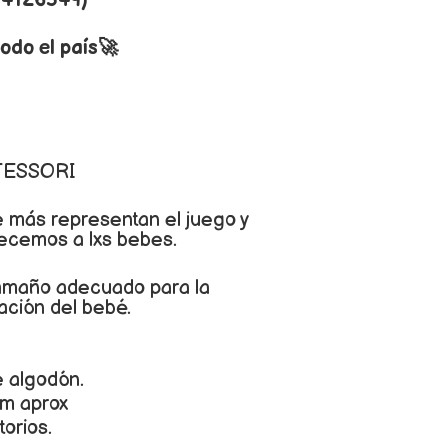
 4126549)
odo el país🚀
TESSORI
e más representan el juego y
recemos a lxs bebes.
 tamaño adecuado para la
ación del bebé.
e algodón.
cm aprox
torios.