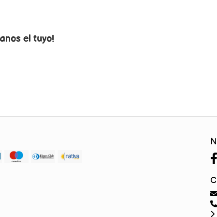
anos el tuyo!
N
C