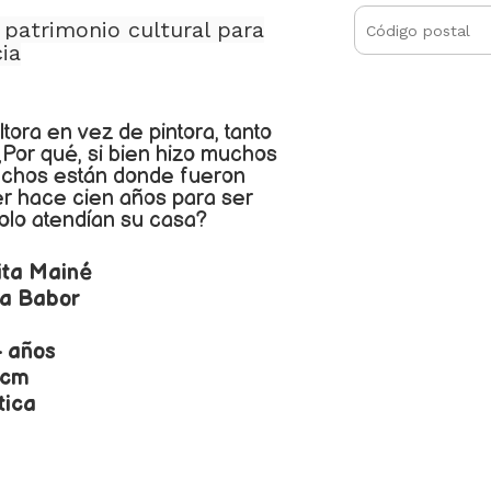
 patrimonio cultural para
cia
tora en vez de pintora, tanto
Por qué, si bien hizo muchos
chos están donde fueron
r hace cien años para ser
solo atendían su casa?
ita Mainé
e a Babor
4 años
 cm
tica