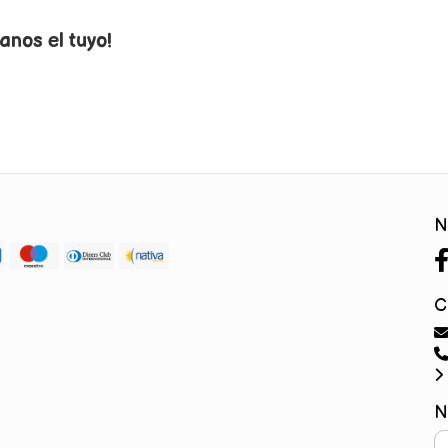
anos el tuyo!
N
C
N